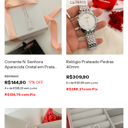
GRÁTIS
Corrente N. Senhora
Relógio Prateado Pedras
Aparecida Cristal em Prata
40mm
925
R$174,90
R$309,90
R$144,90
17
% OFF
6
x
de
R$51,65
sem juros
4
x
de
R$36,23
sem juros
R$288,21
com
Pix
R$134,76
com
Pix