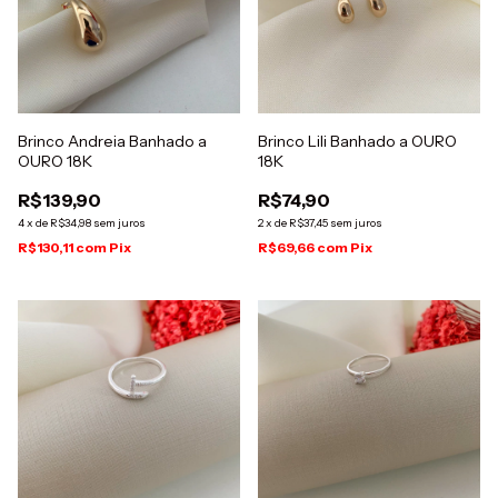
Brinco Andreia Banhado a
Brinco Lili Banhado a OURO
OURO 18K
18K
R$139,90
R$74,90
4
x
de
R$34,98
sem juros
2
x
de
R$37,45
sem juros
R$130,11
com
Pix
R$69,66
com
Pix