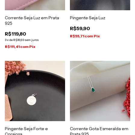
Corrente Seja Luz em Prata
Pingente Seja Luz
925
R$59,90
R$119,80
R$55,71
com
Pix
3
x
de
R$39,93
sem juros
R$111,41
com
Pix
Pingente Seja Forte e
Corrente Gota Esmeralda em
Corajosa
Prata 925