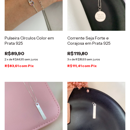
Pulseira Círculos Color em
Corrente Seja Forte e
Prata 925
Corajosa em Prata 925
R$89,90
R$119,80
2
x
de
R$44,95
sem juros
3
x
de
R$39,93
sem juros
R$83,61
com
Pix
R$111,41
com
Pix