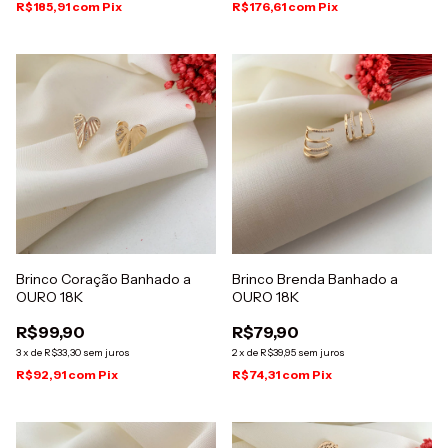
R$185,91
com
Pix
R$176,61
com
Pix
Brinco Coração Banhado a
Brinco Brenda Banhado a
OURO 18K
OURO 18K
R$99,90
R$79,90
3
x
de
R$33,30
sem juros
2
x
de
R$39,95
sem juros
R$92,91
com
Pix
R$74,31
com
Pix