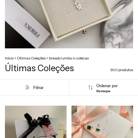
Início
>
Últimas Coleções
>
breadcrumbs.n-colecao
Últimas Coleções
300 produtos
Ordenar por:
Filtrar
Destaque