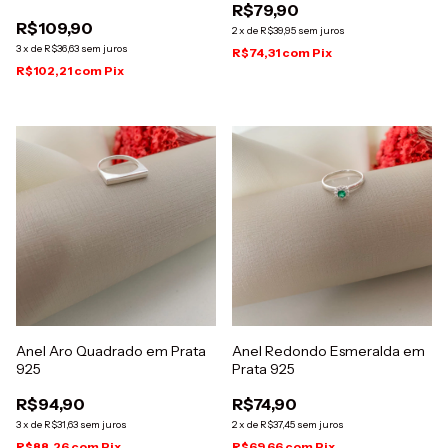
R$79,90
R$109,90
2
x
de
R$39,95
sem juros
3
x
de
R$36,63
sem juros
R$74,31
com
Pix
R$102,21
com
Pix
Anel Aro Quadrado em Prata
Anel Redondo Esmeralda em
925
Prata 925
R$94,90
R$74,90
3
x
de
R$31,63
sem juros
2
x
de
R$37,45
sem juros
R$88,26
com
Pix
R$69,66
com
Pix