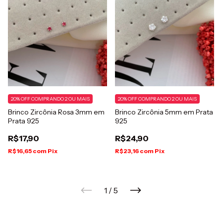
20% OFF COMPRANDO 2 OU MAIS
20% OFF COMPRANDO 2 OU MAIS
Brinco Zircônia Rosa 3mm em
Brinco Zircônia 5mm em Prata
Prata 925
925
R$17,90
R$24,90
R$16,65
com
Pix
R$23,16
com
Pix
1
/
5