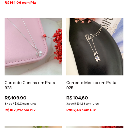
R$144,06
com
Pix
Corrente Concha em Prata
Corrente Menino em Prata
925
925
R$109,90
R$104,80
3
x
de
R$36,63
sem juros
3
x
de
R$34,93
sem juros
R$102,21
com
Pix
R$97,46
com
Pix