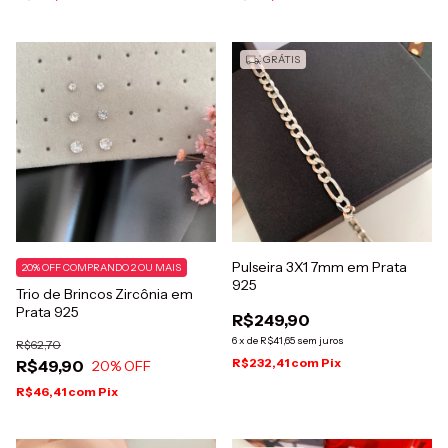
GRÁTIS
Pulseira 3X1 7mm em Prata
20% OFF COMPRANDO 2 OU MAIS
925
Trio de Brincos Zircônia em
Prata 925
R$249,90
6
x
de
R$41,65
sem juros
R$62,70
R$232,41
com
Pix
R$49,90
20
% OFF
R$46,41
com
Pix