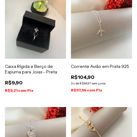
Caixa Rígida e Berço de
Corrente Avião em Prata 925
Espuma para Joias - Preta
R$104,90
R$9,90
3
x
de
R$34,97
sem juros
R$97,56
com
Pix
R$9,21
com
Pix