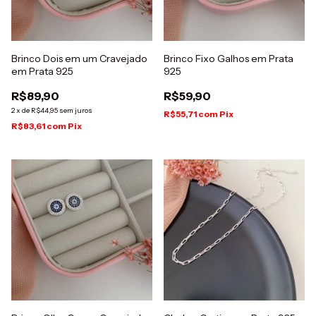
Brinco Dois em um Cravejado
Brinco Fixo Galhos em Prata
em Prata 925
925
R$89,90
R$59,90
2
x
de
R$44,95
sem juros
R$55,71
com
Pix
R$83,61
com
Pix