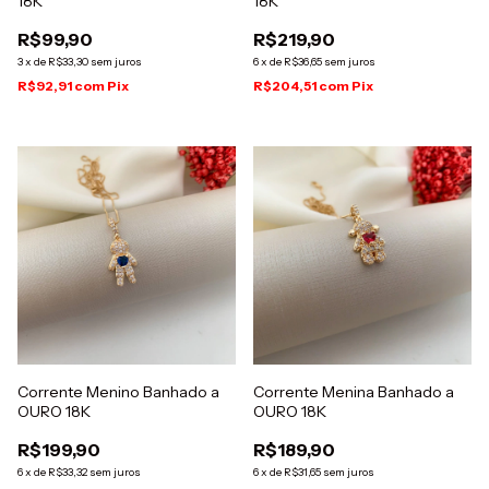
18K
18K
R$99,90
R$219,90
3
x
de
R$33,30
sem juros
6
x
de
R$36,65
sem juros
R$92,91
com
Pix
R$204,51
com
Pix
Corrente Menino Banhado a
Corrente Menina Banhado a
OURO 18K
OURO 18K
R$199,90
R$189,90
6
x
de
R$33,32
sem juros
6
x
de
R$31,65
sem juros