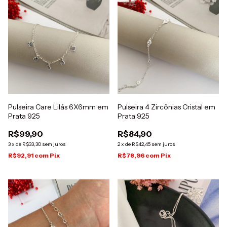
Pulseira Care Lilás 6X6mm em
Pulseira 4 Zircônias Cristal em
Prata 925
Prata 925
R$99,90
R$84,90
3
x
de
R$33,30
sem juros
2
x
de
R$42,45
sem juros
R$92,91
com
Pix
R$78,96
com
Pix