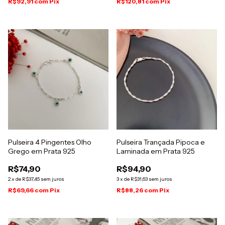
R$92,91
com
Pix
R$120,81
com
Pix
Pulseira 4 Pingentes Olho
Pulseira Trançada Pipoca e
Grego em Prata 925
Laminada em Prata 925
R$74,90
R$94,90
2
x
de
R$37,45
sem juros
3
x
de
R$31,63
sem juros
R$69,66
com
Pix
R$88,26
com
Pix