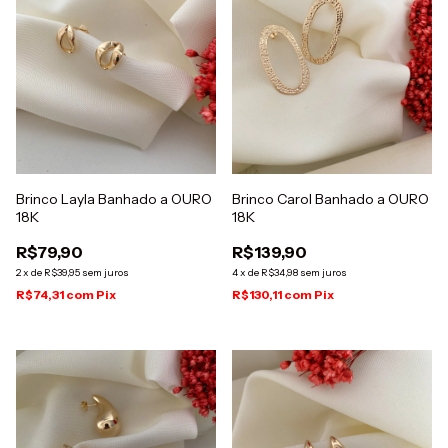
Brinco Layla Banhado a OURO
Brinco Carol Banhado a OURO
18K
18K
R$79,90
R$139,90
2
x
de
R$39,95
sem juros
4
x
de
R$34,98
sem juros
R$74,31
com
Pix
R$130,11
com
Pix