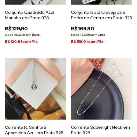
Conjunto Quadrado Azul
Conjunto Gota Cravejada e
Marinho em Prata 925
Pedra no Centro em Prata 925
R$129,90
R$169,90
4
x
de
R$32,48
sem juros
5
x
de
R$33,98
sem juros
R$120,81
com
Pix
R$158,01
com
Pix
Corrente N. Senhora
Corrente Superlight Neck em
Aparecida Azul em Prata 925
Prata 925