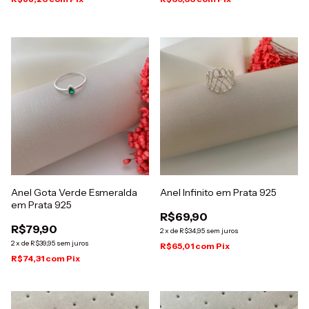
Anel Gota Verde Esmeralda
Anel Infinito em Prata 925
em Prata 925
R$69,90
R$79,90
2
x
de
R$34,95
sem juros
2
x
de
R$39,95
sem juros
R$65,01
com
Pix
R$74,31
com
Pix