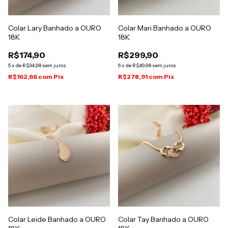
Colar Lary Banhado a OURO
Colar Mari Banhado a OURO
18K
18K
R$174,90
R$299,90
5
x
de
R$34,98
sem juros
6
x
de
R$49,98
sem juros
R$162,66
com
Pix
R$278,91
com
Pix
Colar Leide Banhado a OURO
Colar Tay Banhado a OURO