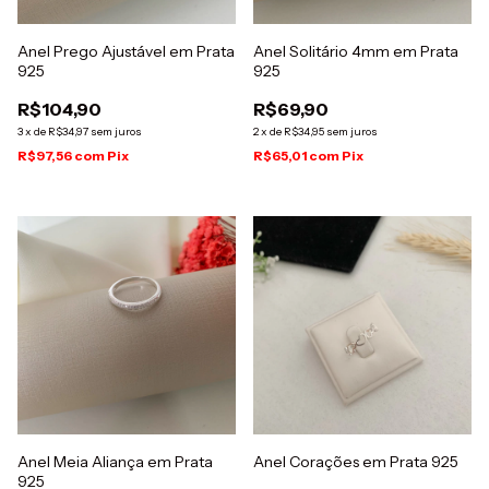
Anel Prego Ajustável em Prata
Anel Solitário 4mm em Prata
925
925
R$104,90
R$69,90
3
x
de
R$34,97
sem juros
2
x
de
R$34,95
sem juros
R$97,56
com
Pix
R$65,01
com
Pix
Anel Meia Aliança em Prata
Anel Corações em Prata 925
925