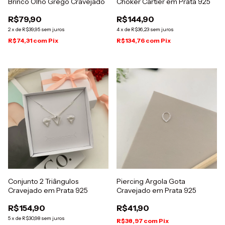
Brinco Olho Grego Cravejado
Choker Cartier em Prata 925
R$79,90
R$144,90
2
x
de
R$39,95
sem juros
4
x
de
R$36,23
sem juros
R$74,31
com
Pix
R$134,76
com
Pix
Conjunto 2 Triângulos
Piercing Argola Gota
Cravejado em Prata 925
Cravejado em Prata 925
R$154,90
R$41,90
5
x
de
R$30,98
sem juros
R$38,97
com
Pix