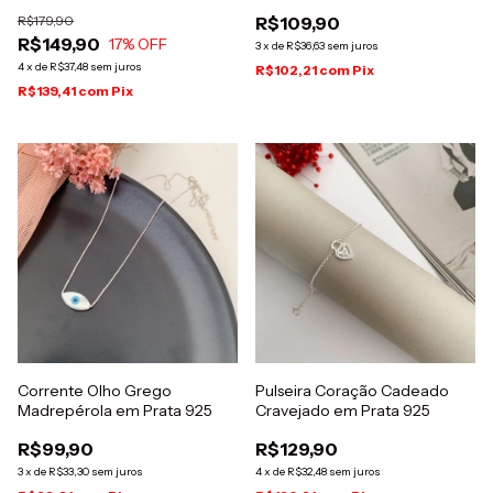
R$179,90
R$109,90
R$149,90
17
% OFF
3
x
de
R$36,63
sem juros
4
x
de
R$37,48
sem juros
R$102,21
com
Pix
R$139,41
com
Pix
Corrente Olho Grego
Pulseira Coração Cadeado
Madrepérola em Prata 925
Cravejado em Prata 925
R$99,90
R$129,90
3
x
de
R$33,30
sem juros
4
x
de
R$32,48
sem juros