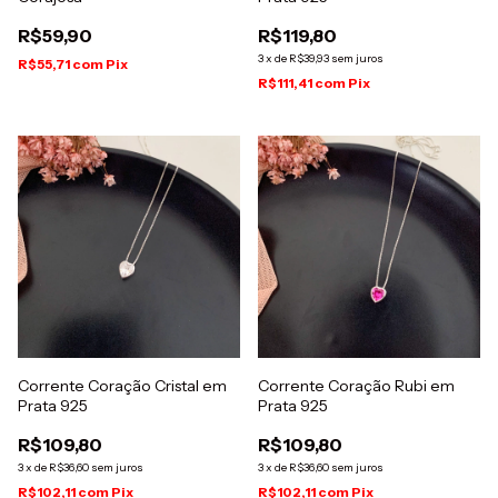
R$59,90
R$119,80
3
x
de
R$39,93
sem juros
R$55,71
com
Pix
R$111,41
com
Pix
Corrente Coração Cristal em
Corrente Coração Rubi em
Prata 925
Prata 925
R$109,80
R$109,80
3
x
de
R$36,60
sem juros
3
x
de
R$36,60
sem juros
R$102,11
com
Pix
R$102,11
com
Pix