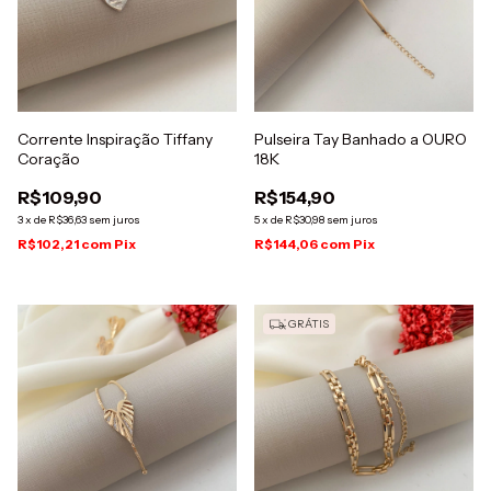
Corrente Inspiração Tiffany
Pulseira Tay Banhado a OURO
Coração
18K
R$109,90
R$154,90
3
x
de
R$36,63
sem juros
5
x
de
R$30,98
sem juros
R$102,21
com
Pix
R$144,06
com
Pix
GRÁTIS