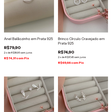
Anel Balãozinho em Prata 925
Brinco Círculo Cravejado em
Prata 925
R$79,90
R$74,90
2
x
de
R$39,95
sem juros
2
x
de
R$37,45
sem juros
R$74,31
com
Pix
R$69,66
com
Pix