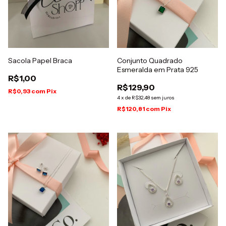
Sacola Papel Braca
Conjunto Quadrado
Esmeralda em Prata 925
R$1,00
R$129,90
R$0,93
com
Pix
4
x
de
R$32,48
sem juros
R$120,81
com
Pix