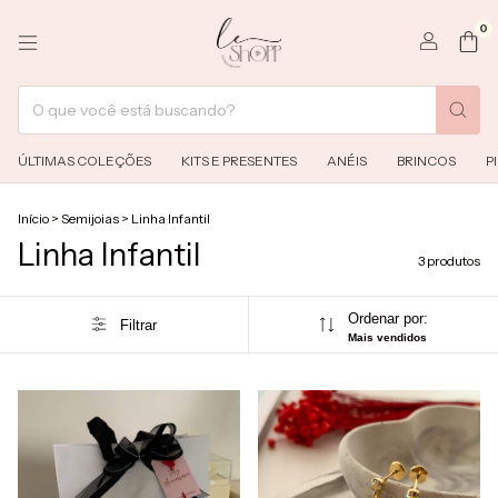
0
ÚLTIMAS COLEÇÕES
KITS E PRESENTES
ANÉIS
BRINCOS
P
Início
>
Semijoias
>
Linha Infantil
Linha Infantil
3 produtos
Ordenar por:
Filtrar
Mais vendidos