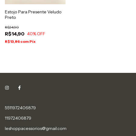
Estojo Para Presente Veludo
Preto
R$24,90
R$14,90
40
% OFF
R$13,86
com
Pix
5511972406879
11972406879
leshoppacessorios@gmail.com