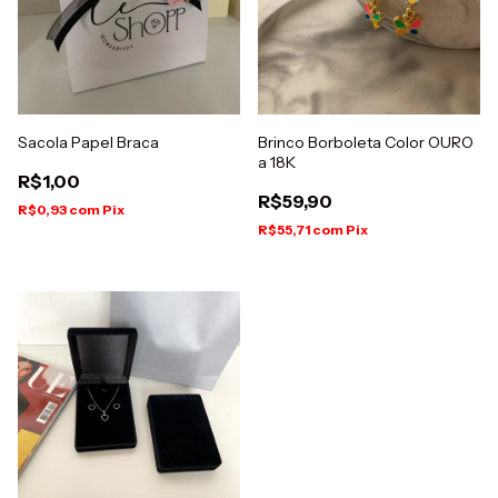
Sacola Papel Braca
Brinco Borboleta Color OURO
a 18K
R$1,00
R$59,90
R$0,93
com
Pix
R$55,71
com
Pix