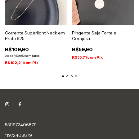
Corrente Superlight Neck em
Pingente Seja Forte e
Prata 925
Corajosa
R$109,90
R$59,90
3
x
de
R$36,63
sem juros
R$55,71
com
Pix
R$102,21
com
Pix
5511972406879
11972406879