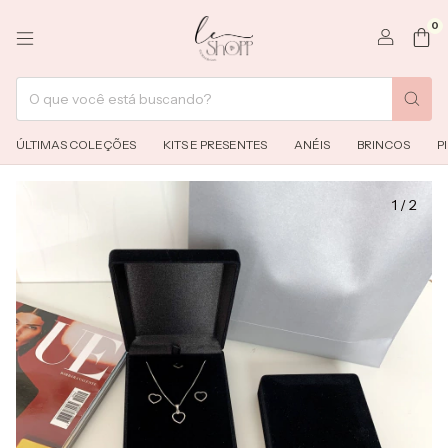
0
ÚLTIMAS COLEÇÕES
KITS E PRESENTES
ANÉIS
BRINCOS
P
1
/
2