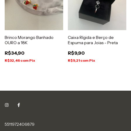
Brinco Morango Banhado
Caixa Rígida e Berço de
OURO a 18K
Espuma para Joias - Preta
R$34,90
R$9,90
R$32,46
com
Pix
R$9,21
com
Pix
5511972406879