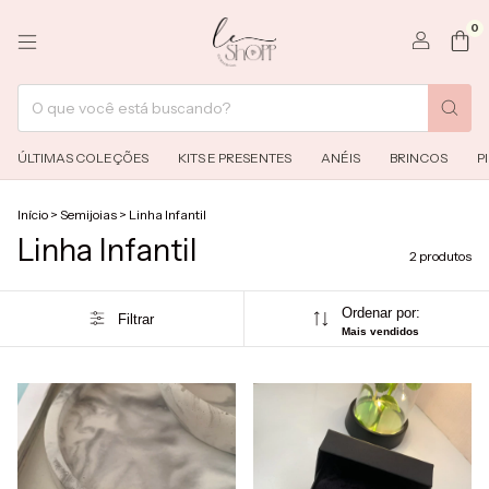
0
ÚLTIMAS COLEÇÕES
KITS E PRESENTES
ANÉIS
BRINCOS
P
Início
>
Semijoias
>
Linha Infantil
Linha Infantil
2 produtos
Ordenar por:
Filtrar
Mais vendidos