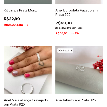
Kit Limpa Prata Monzi
Anel Borboleta Vazado em
Prata 925
R$22,90
R$69,90
R$21,30
com
Pix
2
x
de
R$34,95
sem juros
R$65,01
com
Pix
ESGOTADO
Anel Meia aliança Cravejado
Anel Infinito em Prata 925
em Prata 925