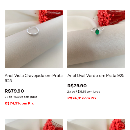
Anel Viola Cravejado em Prata
Anel Oval Verde em Prata 925
925
R$79,90
R$79,90
2
x
de
R$39,95
sem juros
2
x
de
R$39,95
sem juros
R$74,31
com
Pix
R$74,31
com
Pix