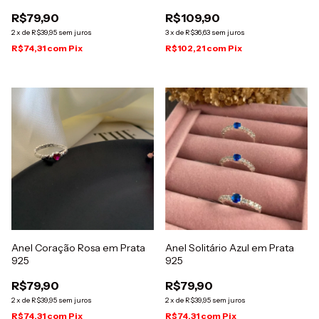
R$79,90
R$109,90
2
x
de
R$39,95
sem juros
3
x
de
R$36,63
sem juros
R$74,31
com
Pix
R$102,21
com
Pix
Anel Coração Rosa em Prata
Anel Solitário Azul em Prata
925
925
R$79,90
R$79,90
2
x
de
R$39,95
sem juros
2
x
de
R$39,95
sem juros
R$74,31
com
Pix
R$74,31
com
Pix