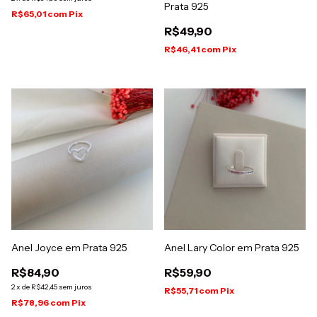
Prata 925
R$65,01
com
Pix
R$49,90
R$46,41
com
Pix
Anel Joyce em Prata 925
Anel Lary Color em Prata 925
R$84,90
R$59,90
2
x
de
R$42,45
sem juros
R$55,71
com
Pix
R$78,96
com
Pix