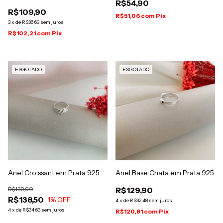
R$54,90
R$109,90
R$51,06
com
Pix
3
x
de
R$36,63
sem juros
R$102,21
com
Pix
ESGOTADO
ESGOTADO
Anel Croissant em Prata 925
Anel Base Chata em Prata 925
R$139,90
R$129,90
R$138,50
1
% OFF
4
x
de
R$32,48
sem juros
4
x
de
R$34,63
sem juros
R$120,81
com
Pix