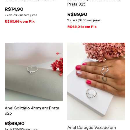
Prata 925
R$74,90
R$69,90
2
x
de
R$37,45
sem juros
2
x
de
R$34,95
sem juros
R$69,66
com
Pix
R$65,01
com
Pix
Anel Solitário 4mm em Prata
925
R$69,90
Anel Coração Vazado em
2
x
de
R$34,95
sem juros