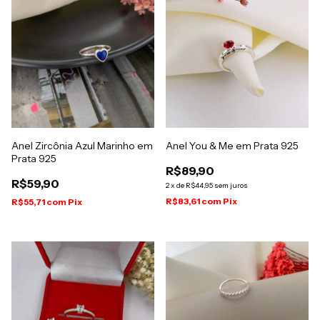
Anel Zircônia Azul Marinho em
Anel You & Me em Prata 925
Prata 925
R$89,90
R$59,90
2
x
de
R$44,95
sem juros
R$83,61
com
Pix
R$55,71
com
Pix