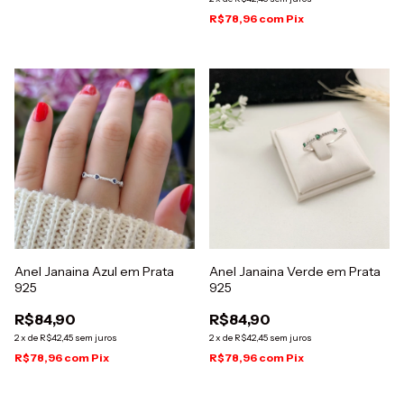
R$78,96
com
Pix
Anel Janaina Azul em Prata
Anel Janaina Verde em Prata
925
925
R$84,90
R$84,90
2
x
de
R$42,45
sem juros
2
x
de
R$42,45
sem juros
R$78,96
com
Pix
R$78,96
com
Pix