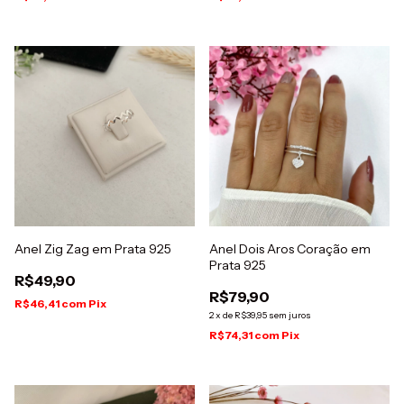
Anel Zig Zag em Prata 925
Anel Dois Aros Coração em
Prata 925
R$49,90
R$79,90
R$46,41
com
Pix
2
x
de
R$39,95
sem juros
R$74,31
com
Pix