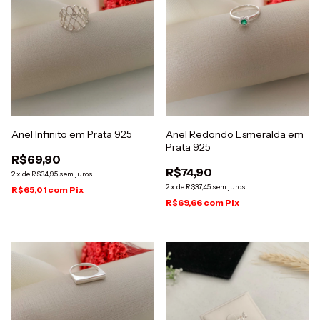
Anel Infinito em Prata 925
Anel Redondo Esmeralda em
Prata 925
R$69,90
R$74,90
2
x
de
R$34,95
sem juros
2
x
de
R$37,45
sem juros
R$65,01
com
Pix
R$69,66
com
Pix