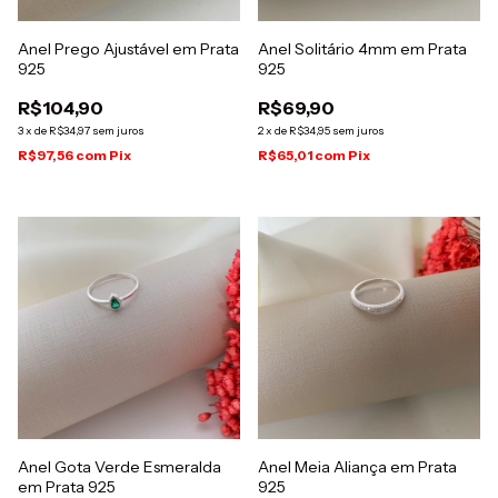
Anel Prego Ajustável em Prata
Anel Solitário 4mm em Prata
925
925
R$104,90
R$69,90
3
x
de
R$34,97
sem juros
2
x
de
R$34,95
sem juros
R$97,56
com
Pix
R$65,01
com
Pix
Anel Gota Verde Esmeralda
Anel Meia Aliança em Prata
em Prata 925
925