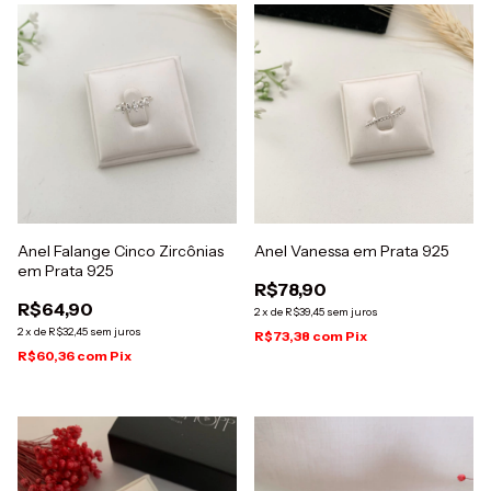
Anel Falange Cinco Zircônias
Anel Vanessa em Prata 925
em Prata 925
R$78,90
R$64,90
2
x
de
R$39,45
sem juros
2
x
de
R$32,45
sem juros
R$73,38
com
Pix
R$60,36
com
Pix