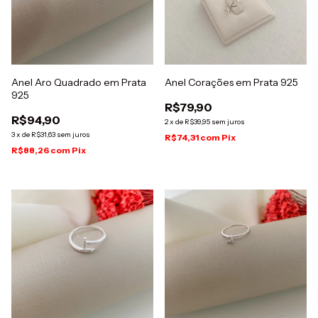
Anel Aro Quadrado em Prata
Anel Corações em Prata 925
925
R$79,90
R$94,90
2
x
de
R$39,95
sem juros
3
x
de
R$31,63
sem juros
R$74,31
com
Pix
R$88,26
com
Pix