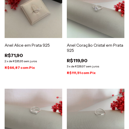
Anel Alice em Prata 925
Anel Coração Cristal em Prata
925
R$71,90
R$119,90
2
x
de
R$35,95
sem juros
3
x
de
R$39,97
sem juros
R$66,87
com
Pix
R$111,51
com
Pix