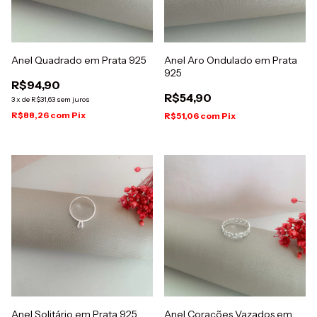
Anel Quadrado em Prata 925
Anel Aro Ondulado em Prata
925
R$94,90
R$54,90
3
x
de
R$31,63
sem juros
R$88,26
com
Pix
R$51,06
com
Pix
Anel Solitário em Prata 925
Anel Corações Vazados em