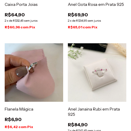
Caixa Porta Joias
Anel Gota Rosa em Prata 925
R$64,90
R$69,90
2
x
de
R$32,45
sem juros
2
x
de
R$34,95
sem juros
R$60,36
com
Pix
R$65,01
com
Pix
Flanela Mágica
Anel Janaina Rubi em Prata
925
R$6,90
R$84,90
R$6,42
com
Pix
2
x
de
R$42,45
sem juros