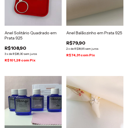
Anel Solitário Quadrado em
Anel Balãozinho em Prata 925
Prata 925
R$79,90
R$108,90
2
x
de
R$39,95
sem juros
3
x
de
R$36,30
sem juros
R$74,31
com
Pix
R$101,28
com
Pix