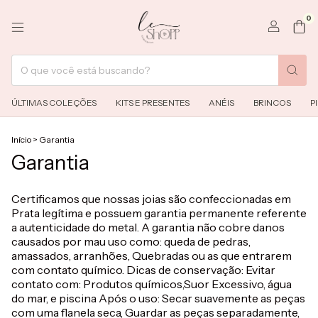
0
ÚLTIMAS COLEÇÕES
KITS E PRESENTES
ANÉIS
BRINCOS
P
Início
>
Garantia
Garantia
Certificamos que nossas joias são confeccionadas em
Prata legítima e possuem garantia permanente referente
a autenticidade do metal. A garantia não cobre danos
causados por mau uso como: queda de pedras,
amassados, arranhões, Quebradas ou as que entrarem
com contato químico. Dicas de conservação: Evitar
contato com: Produtos químicos,Suor Excessivo, água
do mar, e piscina Após o uso: Secar suavemente as peças
com uma flanela seca, Guardar as peças separadamente,