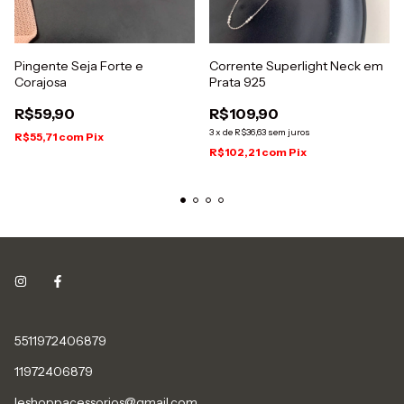
Pingente Seja Forte e
Corrente Superlight Neck em
Corajosa
Prata 925
R$59,90
R$109,90
3
x
de
R$36,63
sem juros
R$55,71
com
Pix
R$102,21
com
Pix
5511972406879
11972406879
leshoppacessorios@gmail.com