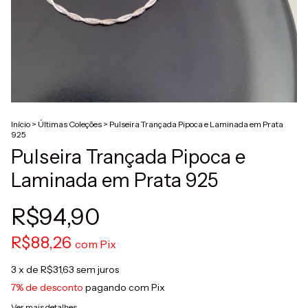
Início
>
Últimas Coleções
>
Pulseira Trançada Pipoca e Laminada em Prata
925
Pulseira Trançada Pipoca e
Laminada em Prata 925
R$94,90
R$88,26
com
Pix
3
x de
R$31,63
sem juros
7% de desconto
pagando com Pix
Ver mais detalhes