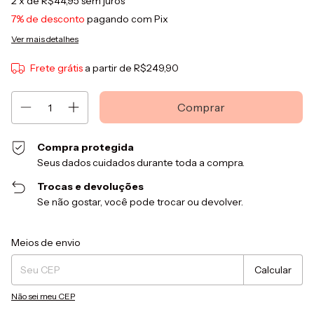
2
x de
R$44,95
sem juros
7% de desconto
pagando com Pix
Ver mais detalhes
Frete grátis
a partir de
R$249,90
Compra protegida
Seus dados cuidados durante toda a compra.
Trocas e devoluções
Se não gostar, você pode trocar ou devolver.
Entregas para o CEP:
Alterar CEP
Meios de envio
Calcular
Não sei meu CEP