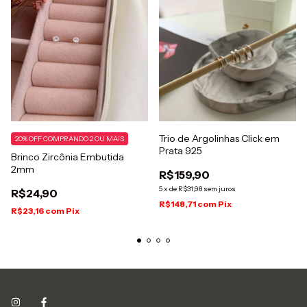
Trio de Argolinhas Click em
20% OFF COMPRANDO 2 OU MAIS
Prata 925
Brinco Zircônia Embutida
2mm
R$159,90
5
x
de
R$31,98
sem juros
R$24,90
R$148,71
com
Pix
R$23,16
com
Pix