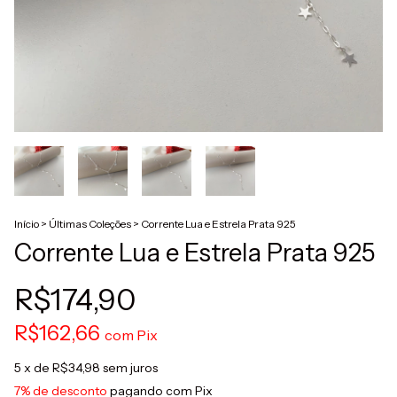
Início
>
Últimas Coleções
>
Corrente Lua e Estrela Prata 925
Corrente Lua e Estrela Prata 925
R$174,90
R$162,66
com
Pix
5
x de
R$34,98
sem juros
7% de desconto
pagando com Pix