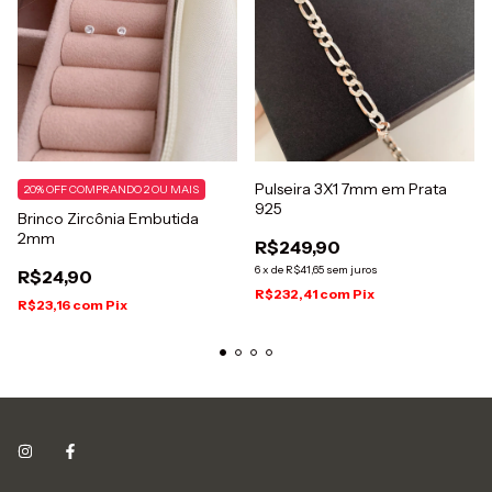
Pulseira 3X1 7mm em Prata
20% OFF COMPRANDO 2 OU MAIS
925
Brinco Zircônia Embutida
2mm
R$249,90
6
x
de
R$41,65
sem juros
R$24,90
R$232,41
com
Pix
R$23,16
com
Pix