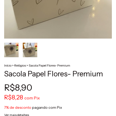
Início
>
Relógios
>
Sacola Papel Flores- Premium
Sacola Papel Flores- Premium
R$8,90
R$8,28
com
Pix
7% de desconto
pagando com Pix
Ver mais detalhes