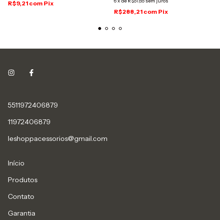
6
x
de
R$51,65
sem juros
R$9,21
com
Pix
R$288,21
com
Pix
5511972406879
11972406879
leshoppacessorios@gmail.com
Início
Produtos
Contato
Garantia