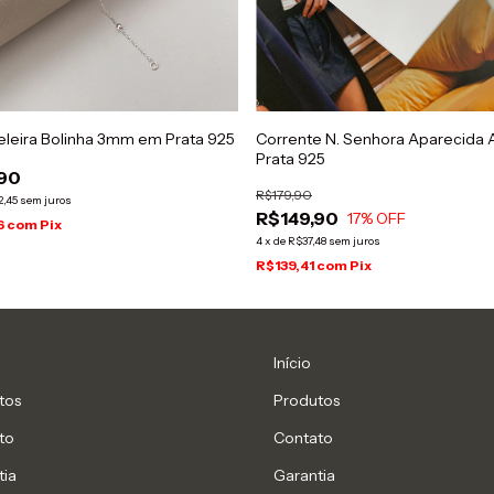
eleira Bolinha 3mm em Prata 925
Corrente N. Senhora Aparecida 
Prata 925
90
R$179,90
2,45
sem juros
R$149,90
17
% OFF
6
com
Pix
4
x
de
R$37,48
sem juros
R$139,41
com
Pix
Início
tos
Produtos
to
Contato
tia
Garantia