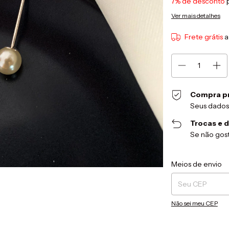
7% de desconto
p
Ver mais detalhes
Frete grátis
a
Compra p
Seus dados
Trocas e 
Se não gost
Entregas para o CEP
Meios de envio
Não sei meu CEP