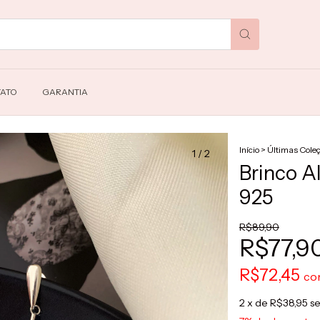
ATO
GARANTIA
Início
>
Últimas Cole
1
/
2
Brinco A
925
R$89,90
R$77,9
R$72,45
co
2
x de
R$38,95
se