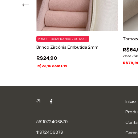
a e Laminada
Tornoz
20% OFF COMPRANDO 2 OU MAIS
Brinco Zircônia Embutida 2mm
R$84,
2
x
de
R$4
R$24,90
R$78,9
R$23,16
com
Pix
Início
Produ
5511972406879
Conta
11972406879
Garan