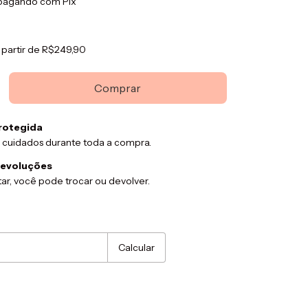
agando com Pix
 partir de
R$249,90
rotegida
 cuidados durante toda a compra.
devoluções
ar, você pode trocar ou devolver.
:
Alterar CEP
Calcular