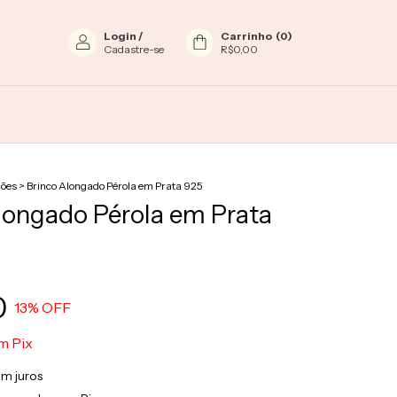
Login
/
Carrinho
(
0
)
Cadastre-se
R$0,00
ções
>
Brinco Alongado Pérola em Prata 925
longado Pérola em Prata
0
13
% OFF
m
Pix
m juros