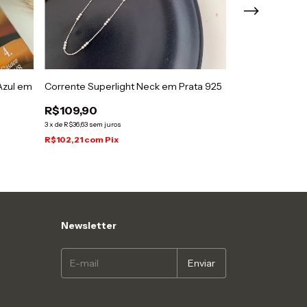
Azul em
Corrente Superlight Neck em Prata 925
Caixa Rígida e
Joias - Preta
R$109,90
R$9,90
3
x
de
R$36,63
sem juros
R$102,21
com
Pix
R$9,21
com
Pix
Newsletter