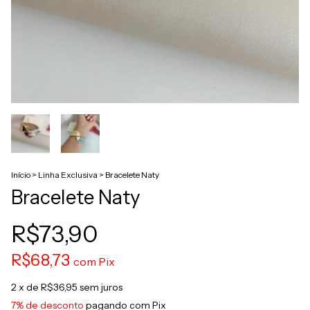
Início
>
Linha Exclusiva
>
Bracelete Naty
Bracelete Naty
R$73,90
R$68,73
com
Pix
2
x de
R$36,95
sem juros
7% de desconto
pagando com Pix