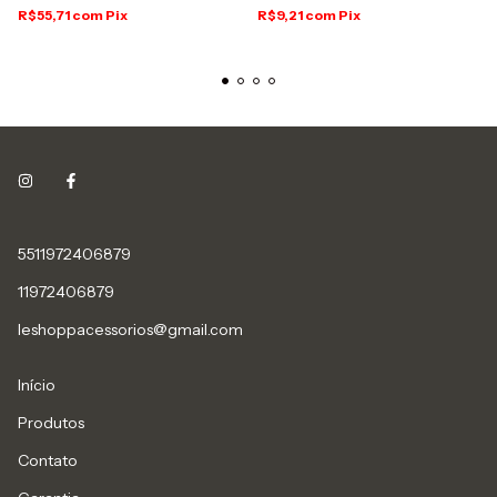
R$55,71
com
Pix
R$9,21
com
Pix
5511972406879
11972406879
leshoppacessorios@gmail.com
Início
Produtos
Contato